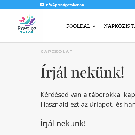
info@prestigetabor.hu
FŐOLDAL
NAPKÖZIS 
KAPCSOLAT
Írjál nekünk!
Kérdésed van a táborokkal ka
Használd ezt az űrlapot, és h
Írjál nekünk!