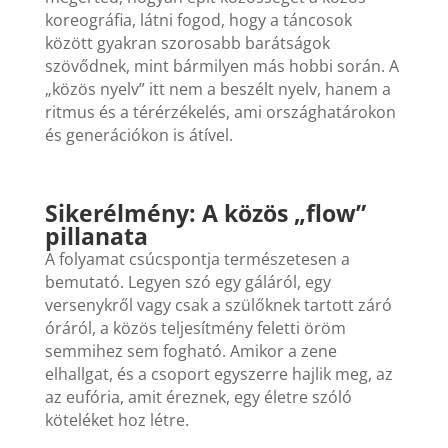
koreográfia
, látni fogod, hogy a táncosok
között gyakran szorosabb barátságok
szövődnek, mint bármilyen más hobbi során. A
„közös nyelv” itt nem a beszélt nyelv, hanem a
ritmus és a térérzékelés, ami országhatárokon
és generációkon is átível.
Sikerélmény: A közös „flow”
pillanata
A folyamat csúcspontja természetesen a
bemutató. Legyen szó egy gáláról, egy
versenykről vagy csak a szülőknek tartott záró
óráról, a közös teljesítmény feletti öröm
semmihez sem fogható. Amikor a zene
elhallgat, és a csoport egyszerre hajlik meg, az
az eufória, amit éreznek, egy életre szóló
köteléket hoz létre.