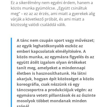
Ez a sikerélmény nem egyéni érdem, hanem a
közös munka gyümölcse. „Együtt csináltuk
meg” – ez az az érzés, ami miatt a gyerekek alig
várják a következő próbát, és ami miatt a
közösség valódi családdá válik.
A tánc nem csupán sport vagy művészet;
az egyik leghatékonyabb eszköz az
emberi kapcsolatok elmélyítésére. A
közös munka, az egymásra figyelés és az
együtt átélt izgalom olyan értékeket
tanít meg, amelyeket a mindennapi
életben is hasznosíthatunk. Ha látni
akarjuk, hogyan épít közösséget a közös
koreográfia, csak nézzünk rá egy
tánccsoportra a produkciójuk végén: az
egymásra vetett pillantások és az őszinte
mosolyok többet mondanak minden
szónál.