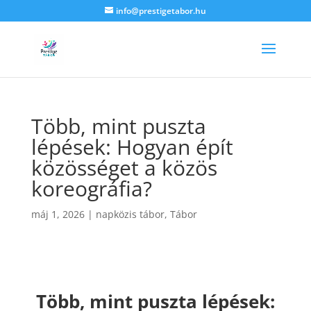
info@prestigetabor.hu
Több, mint puszta
lépések: Hogyan épít
közösséget a közös
koreográfia?
máj 1, 2026
|
napközis tábor
,
Tábor
Több, mint puszta lépések: