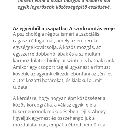
miként válik a közös mozgás a modern kor
egyik legerősebb közösségépítő eszközévé.
Az egyénből a csapatba: A szinkronitás ereje
A pszichológia régóta ismeri a „szociális
ragasztó” fogalmát, amely az embereket
egységgé kovácsolja. A közös mozgás, az
egyszerre dobbanó lábak és a szimultán
karmozdulatok biológiai szinten is hatnak ránk.
Amikor egy csoport tagjai ugyanazt a ritmust
követik, az agyunk elkezdi lebontani az „én” és
a „te” közötti határokat, és kialakul a „mi”
tudata.
A kérdésre, hogy
hogyan épít közösséget a
közös koreográfia
, a válasz egyik fele a
tükörneuronok működésében rejlik. Ahogy
figyeljük egymást és összehangoljuk a
mozdulatainkat, empátia ébred bennünk a