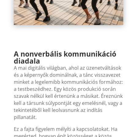
A nonverbális kommunikáció
diadala
A mai digitális világban, ahol az üzenetváltások
és a képernyők dominálnak, a tánc visszavezet
minket a legelemibb kommunikációs formához:
a testbeszédhez. Egy közös produkció során
szavak nélkül kell értenünk a másikat. Éreznünk
kell a társunk súlypontját egy emelésnél, vagy a
tekintetéből kell leolvasnunk az indítás
pillanatát.
Ez a fajta figyelem mélyíti a kapcsolatokat. Ha
megérted,
hogyan épít közösséget a közös