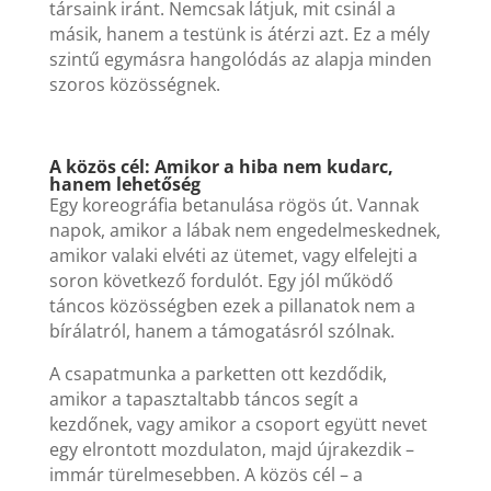
társaink iránt. Nemcsak látjuk, mit csinál a
másik, hanem a testünk is átérzi azt. Ez a mély
szintű egymásra hangolódás az alapja minden
szoros közösségnek.
A közös cél: Amikor a hiba nem kudarc,
hanem lehetőség
Egy koreográfia betanulása rögös út. Vannak
napok, amikor a lábak nem engedelmeskednek,
amikor valaki elvéti az ütemet, vagy elfelejti a
soron következő fordulót. Egy jól működő
táncos közösségben ezek a pillanatok nem a
bírálatról, hanem a támogatásról szólnak.
A csapatmunka a parketten ott kezdődik,
amikor a tapasztaltabb táncos segít a
kezdőnek, vagy amikor a csoport együtt nevet
egy elrontott mozdulaton, majd újrakezdik –
immár türelmesebben. A közös cél – a