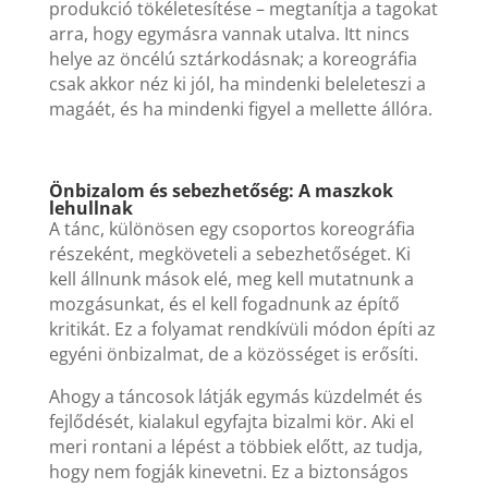
produkció tökéletesítése – megtanítja a tagokat
arra, hogy egymásra vannak utalva. Itt nincs
helye az öncélú sztárkodásnak; a koreográfia
csak akkor néz ki jól, ha mindenki beleleteszi a
magáét, és ha mindenki figyel a mellette állóra.
Önbizalom és sebezhetőség: A maszkok
lehullnak
A tánc, különösen egy csoportos koreográfia
részeként, megköveteli a sebezhetőséget. Ki
kell állnunk mások elé, meg kell mutatnunk a
mozgásunkat, és el kell fogadnunk az építő
kritikát. Ez a folyamat rendkívüli módon építi az
egyéni önbizalmat, de a közösséget is erősíti.
Ahogy a táncosok látják egymás küzdelmét és
fejlődését, kialakul egyfajta bizalmi kör. Aki el
meri rontani a lépést a többiek előtt, az tudja,
hogy nem fogják kinevetni. Ez a biztonságos