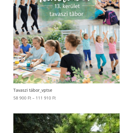
Tavaszi tábor_vptse
Ártartomány:
58 900
Ft
–
111 910
Ft
58
900 Ft
-
111
910 Ft