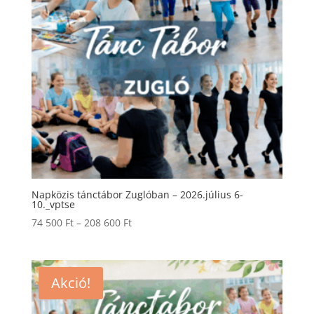
Napközis tánctábor Zuglóban – 2026.július 6-
10._vptse
Ártartomány:
74 500
Ft
–
208 600
Ft
74
500 Ft
-
Akció!
208
600 Ft