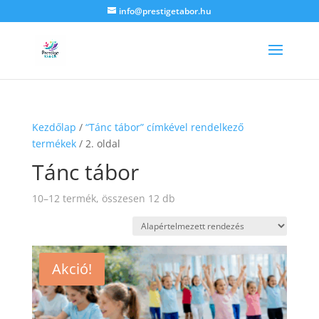
info@prestigetabor.hu
Kezdőlap
/
“Tánc tábor” címkével rendelkező
termékek
/ 2. oldal
Tánc tábor
10–12 termék, összesen 12 db
Akció!