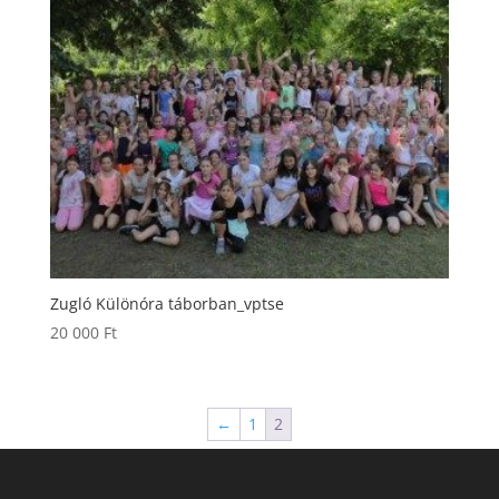
Zugló Különóra táborban_vptse
20 000
Ft
←
1
2