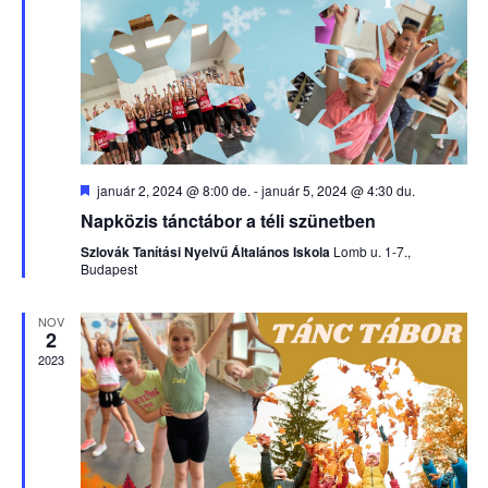
Kiemelt
január 2, 2024 @ 8:00 de.
-
január 5, 2024 @ 4:30 du.
Napközis tánctábor a téli szünetben
Szlovák Tanítási Nyelvű Általános Iskola
Lomb u. 1-7.,
Budapest
NOV
2
2023