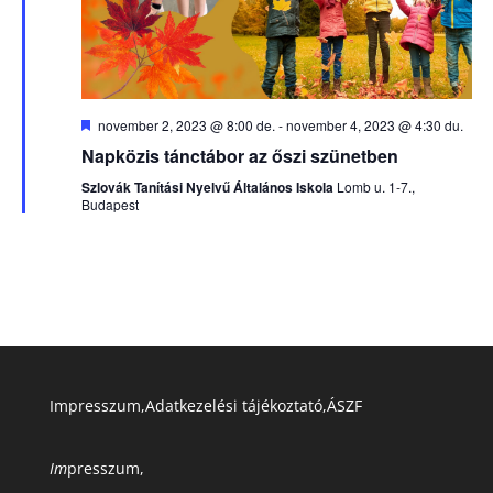
Kiemelt
november 2, 2023 @ 8:00 de.
-
november 4, 2023 @ 4:30 du.
Napközis tánctábor az őszi szünetben
Szlovák Tanítási Nyelvű Általános Iskola
Lomb u. 1-7.,
Budapest
Impresszum
,
Adatkezelési tájékoztató
,
ÁSZF
Im
presszum
,