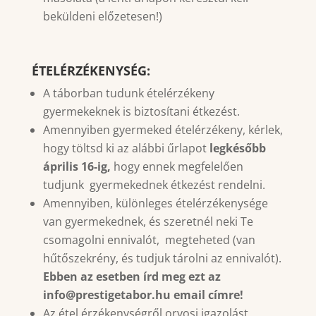
beküldeni előzetesen!)
ÉTELÉRZÉKENYSÉG:
A táborban tudunk ételérzékeny
gyermekeknek is biztosítani étkezést.
Amennyiben gyermeked ételérzékeny, kérlek,
hogy töltsd ki az alábbi űrlapot
legkésőbb
április 16-ig,
hogy ennek megfelelően
tudjunk gyermekednek étkezést rendelni.
Amennyiben, különleges ételérzékenysége
van gyermekednek, és szeretnél neki Te
csomagolni ennivalót, megteheted (van
hűtőszekrény, és tudjuk tárolni az ennivalót).
Ebben az esetben írd meg ezt az
info@prestigetabor.hu email címre!
Az étel érzékenységről orvosi igazolást