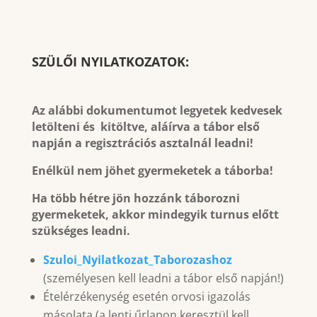
SZÜLŐI NYILATKOZATOK:
Az alábbi dokumentumot legyetek kedvesek
letölteni és kitöltve, aláírva a tábor első
napján a regisztrációs asztalnál leadni!
Enélkül nem jöhet gyermeketek a táborba!
Ha több hétre jön hozzánk táborozni
gyermeketek, akkor mindegyik turnus előtt
szükséges leadni.
Szuloi_Nyilatkozat_Taborozashoz
(személyesen kell leadni a tábor első napján!)
Ételérzékenység esetén orvosi igazolás
másolata (a lenti űrlapon keresztül kell