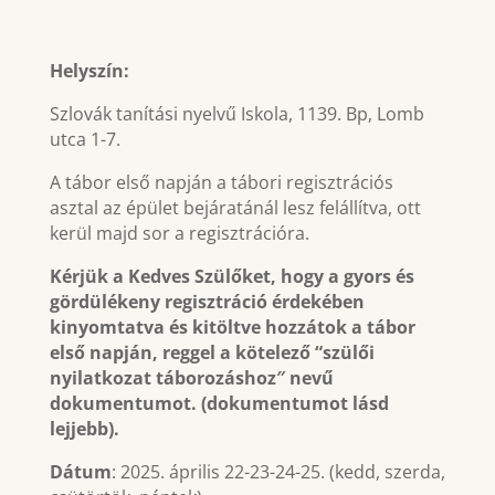
Helyszín:
Szlovák tanítási nyelvű Iskola, 1139. Bp, Lomb
utca 1-7.
A tábor első napján a tábori regisztrációs
asztal az épület bejáratánál lesz felállítva, ott
kerül majd sor a regisztrációra.
Kérjük a Kedves Szülőket, hogy a gyors és
gördülékeny regisztráció érdekében
kinyomtatva és kitöltve hozzátok a tábor
első napján, reggel a kötelező “szülői
nyilatkozat táborozáshoz″ nevű
dokumentumot. (dokumentumot lásd
lejjebb).
Dátum
: 2025. április 22-23-24-25. (kedd, szerda,