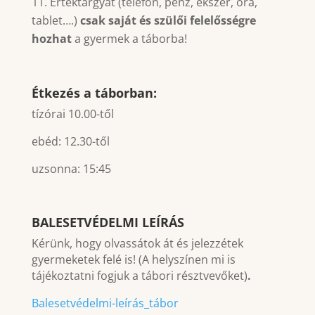
Értéktárgyat (telefon, pénz, ékszer, óra,
tablet….)
csak saját és szülői felelősségre
hozhat
a gyermek a táborba!
Étkezés a táborban:
tízórai 10.00-től
ebéd: 12.30-től
uzsonna: 15:45
BALESETVÉDELMI LEÍRÁS
Kérünk, hogy olvassátok át és jelezzétek
gyermeketek felé is! (A helyszínen mi is
tájékoztatni fogjuk a tábori résztvevőket)
.
Balesetvédelmi-leírás_tábor