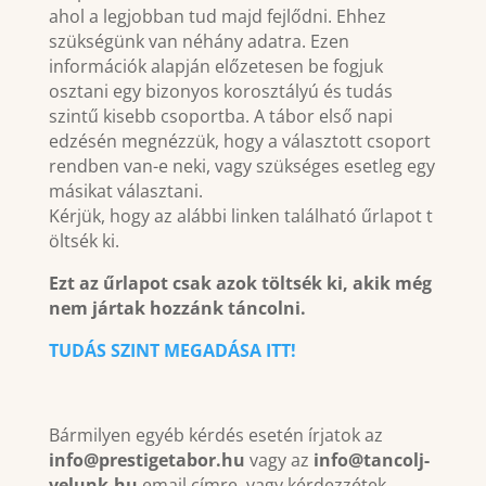
ahol a legjobban tud majd fejlődni. Ehhez
szükségünk van néhány adatra. Ezen
információk alapján előzetesen be fogjuk
osztani egy bizonyos korosztályú és tudás
szintű kisebb csoportba. A tábor első napi
edzésén megnézzük, hogy a választott csoport
rendben van-e neki, vagy szükséges esetleg egy
másikat választani.
Kérjük, hogy az alábbi linken található űrlapot t
öltsék ki.
Ezt az űrlapot csak azok töltsék ki, akik még
nem jártak hozzánk táncolni.
TUDÁS SZINT MEGADÁSA ITT!
Bármilyen egyéb kérdés esetén írjatok az
info@prestigetabor.hu
vagy az
info@tancolj-
velunk.hu
email címre, vagy kérdezzétek