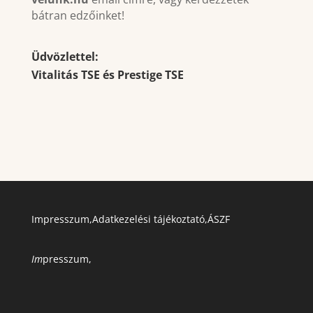
bátran edzőinket!
Üdvözlettel:
Vitalitás TSE és
Prestige TSE
Impresszum
,
Adatkezelési tájékoztató
,
ÁSZF
Im
presszum
,