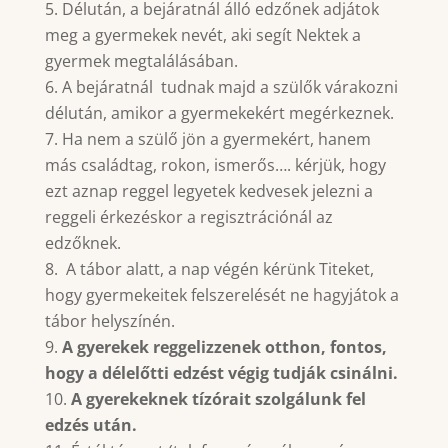
Délután, a bejáratnál álló edzőnek adjátok
meg a gyermekek nevét, aki segít Nektek a
gyermek megtalálásában.
A bejáratnál tudnak majd a szülők várakozni
délután, amikor a gyermekekért megérkeznek.
Ha nem a szülő jön a gyermekért, hanem
más családtag, rokon, ismerős…. kérjük, hogy
ezt aznap reggel legyetek kedvesek jelezni a
reggeli érkezéskor a regisztrációnál az
edzőknek.
A tábor alatt, a nap végén kérünk Titeket,
hogy gyermekeitek felszerelését ne hagyjátok a
tábor helyszínén.
A gyerekek reggelizzenek otthon, fontos,
hogy a délelőtti edzést végig tudják csinálni.
A gyerekeknek tízórait szolgálunk fel
edzés után.