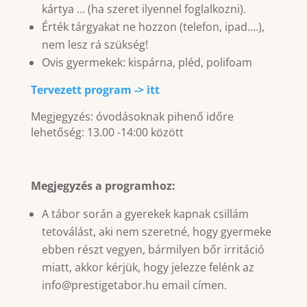
kártya … (ha szeret ilyennel foglalkozni).
Érték tárgyakat ne hozzon (telefon, ipad….),
nem lesz rá szükség!
Ovis gyermekek: kispárna, pléd, polifoam
Tervezett program -> itt
Megjegyzés: óvodásoknak pihenő időre
lehetőség: 13.00 -14:00 között
Megjegyzés a programhoz:
A tábor során a gyerekek kapnak csillám
tetoválást, aki nem szeretné, hogy gyermeke
ebben részt vegyen, bármilyen bőr irritáció
miatt, akkor kérjük, hogy jelezze felénk az
info@prestigetabor.hu email címen.