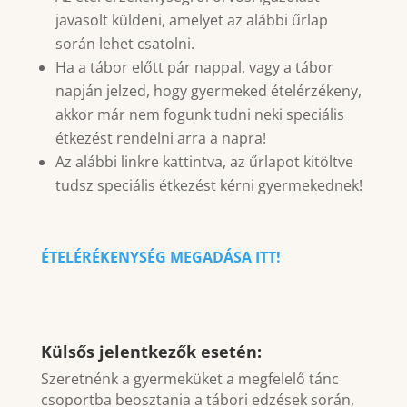
javasolt küldeni, amelyet az alábbi űrlap
során lehet csatolni.
Ha a tábor előtt pár nappal, vagy a tábor
napján jelzed, hogy gyermeked ételérzékeny,
akkor már nem fogunk tudni neki speciális
étkezést rendelni arra a napra!
Az alábbi linkre kattintva, az űrlapot kitöltve
tudsz speciális étkezést kérni gyermekednek!
ÉTELÉRÉKENYSÉG MEGADÁSA ITT!
Külsős jelentkezők esetén:
Szeretnénk a gyermeküket a megfelelő tánc
csoportba beosztania a tábori edzések során,