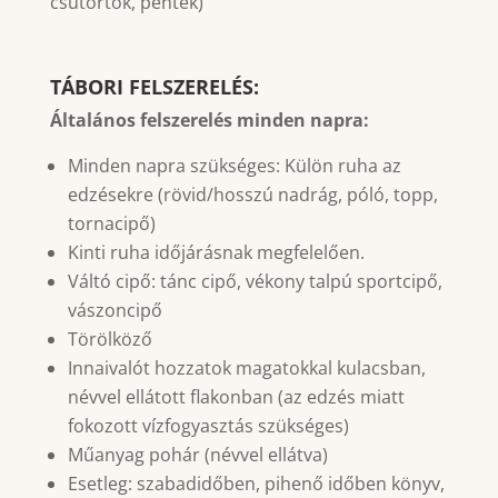
csütörtök, péntek)
TÁBORI FELSZERELÉS:
Általános felszerelés minden napra:
Minden napra szükséges: Külön ruha az
edzésekre (rövid/hosszú nadrág, póló, topp,
tornacipő)
Kinti ruha időjárásnak megfelelően.
Váltó cipő: tánc cipő, vékony talpú sportcipő,
vászoncipő
Törölköző
Innaivalót hozzatok magatokkal kulacsban,
névvel ellátott flakonban (az edzés miatt
fokozott vízfogyasztás szükséges)
Műanyag pohár (névvel ellátva)
Esetleg: szabadidőben, pihenő időben könyv,